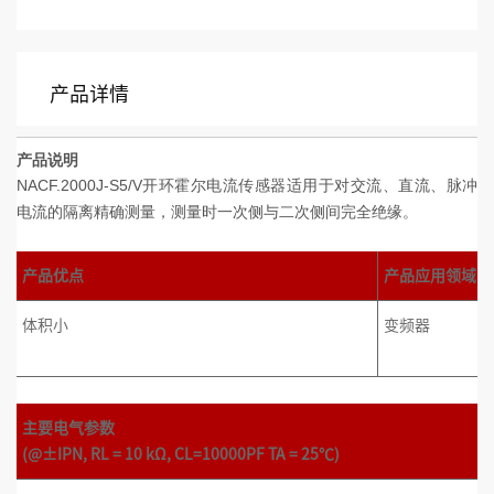
产品详情
产品说明
NACF.2000J-S5/V开环霍尔电流传感器适用于对交流、直流、脉冲
电流的隔离精确测量，测量时一次侧与二次侧间完全绝缘。
产品优点
产品应用领域
体积小
变频器
主要电气参数
(@±IPN, RL = 10 kΩ, CL=10000PF TA = 25℃)