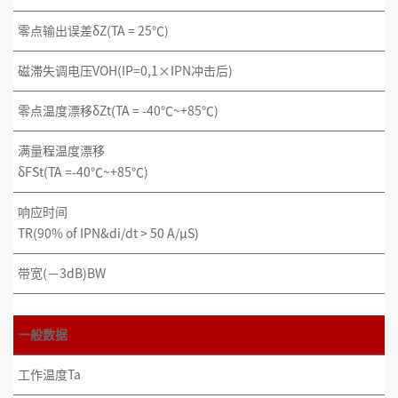
零点输出误差δZ(TA = 25℃)
磁滞失调电压VOH(IP=0,1×IPN冲击后)
零点温度漂移δZt(TA = -40℃~+85℃)
满量程温度漂移
δFSt(TA =-40℃~+85℃)
响应时间
TR(90% of IPN&di/dt > 50 A/µS)
带宽(−3dB)BW
一般数据
工作温度Ta