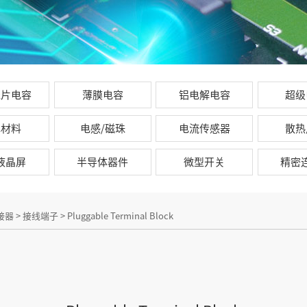
瓷片电容
薄膜电容
铝电解电容
超级
芯材料
电感/磁珠
电流传感器
散热
D液晶屏
半导体器件
微型开关
精密
接器
>
接线端子
>
Pluggable Terminal Block