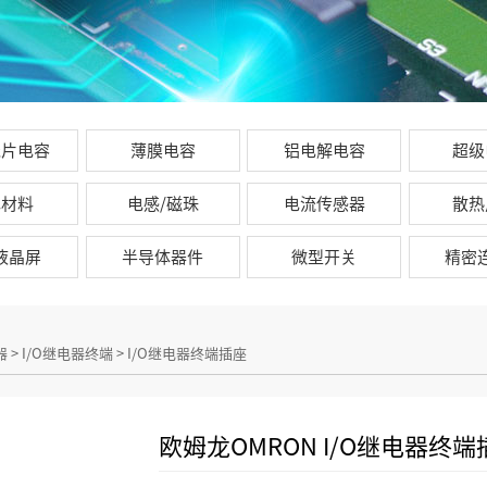
瓷片电容
薄膜电容
铝电解电容
超级
芯材料
电感/磁珠
电流传感器
散热
D液晶屏
半导体器件
微型开关
精密
器
>
I/O继电器终端
>
I/O继电器终端插座
欧姆龙OMRON I/O继电器终端插座