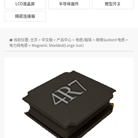
LCD液晶屏
半导体器件
微型开关
精密连接器
当前位置:
主页
>
中文版
>
产品中心
>
电感/磁珠
>
顺络Sunlord 电感
>
电力线电感
>
Magnetic Shielded(Large Isat)