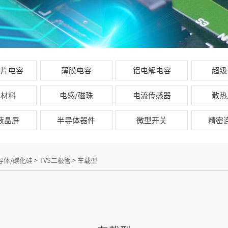
瓷片电容
薄膜电容
铝电解电容
超级
芯材料
电感/磁珠
电流传感器
散热
D液晶屏
半导体器件
微型开关
精密
导体/碳化硅
>
TVS二极管
>
车载型