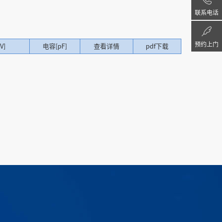
联系电话
预约上门
V]
电容[pF]
查看详情
pdf下载