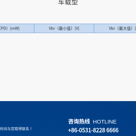
车载型
PD）[mW]
Vbr（最小值）[V]
Vbr（最大值）[
咨询热线
HOTLINE
时间与您取得联系！
+86-0531-8228 6666