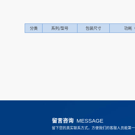
分类
系列/型号
包装尺寸
功耗（
留言咨询
MESSAGE
留下您的真实联系方式，方便我们的客服人员能第一