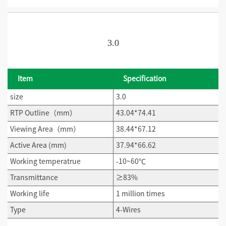
3.0
Item
Specification
size
3.0
RTP Outline（mm）
43.04*74.41
Viewing Area（mm）
38.44*67.12
Active Area (mm)
37.94*66.62
Working temperatrue
-10~60℃
Transmittance
≥83%
Working life
1 million times
Type
4-Wires